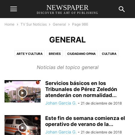
NEWSPAPER
DISCOVER THE ART OF PUBLISHING
Home
TV Sur Noticias
General
Page 986
GENERAL
ARTE Y CULTURA
BREVES
CIUDADANO OPINA
CULTURA
DEPORTES
DESTACADAS
ECONOMÍA
EDUCACIÓN
Noticias del topico general
ENTRETENIMIENTO
GENERAL
MEDIO AMBIENTE
MÚSICA
POLÍTICA
RELIGIÓN
RELIGIÓN
REPORTAJE
SALUD
SOCIAL
Servicios básicos en los
SUCESOS
TECNOLOGÍA
Tribunales de Pérez Zeledón
atenderán con normalidad...
Johan Garcia G.
-
21 de diciembre de 2018
Este fin de semana comienza el
operativo de verano de la...
Johan Garcia G.
-
21 de diciembre de 2018