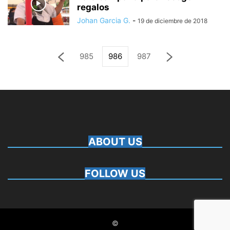
regalos
Johan Garcia G.
-
19 de diciembre de 2018
985
986
987
ABOUT US
FOLLOW US
©