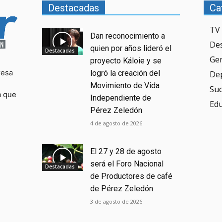
Destacadas
Ca
TV 
Dan reconocimiento a
De
quien por años lideró el
Destacadas
Ge
proyecto Káloie y se
resa
logró la creación del
De
Movimiento de Vida
Su
a que
Independiente de
Ed
Pérez Zeledón
4 de agosto de 2026
El 27 y 28 de agosto
será el Foro Nacional
Destacadas
de Productores de café
de Pérez Zeledón
3 de agosto de 2026