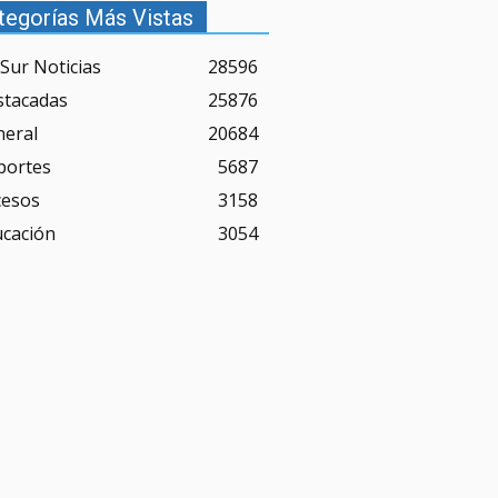
tegorías Más Vistas
Sur Noticias
28596
stacadas
25876
neral
20684
portes
5687
cesos
3158
ucación
3054