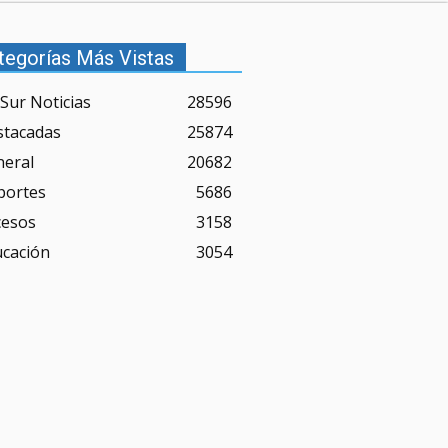
tegorías Más Vistas
Sur Noticias
28596
stacadas
25874
neral
20682
portes
5686
cesos
3158
ucación
3054