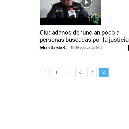
Ciudadanos denuncian poco a
personas buscadas por la justicia
Johan Garcia G.
-
18 de agosto de 2016
...
1
6
7
8