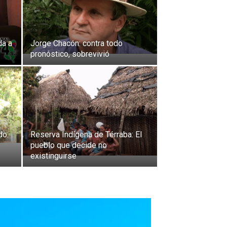
da a
Jorge Chacón: contra todo
pronóstico, sobrevivió
odo
Reserva Indígena de Térraba: El
pueblo que decide no
existinguirse