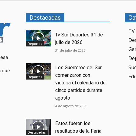
Destacadas
Ca
TV 
Tv Sur Deportes 31 de
De
julio de 2026
Deportes
Ge
31 de julio de 2026
resa
De
Su
Los Guerreros del Sur
a que
comenzaron con
Ed
Deportes
victoria el calendario de
cinco partidos durante
agosto
4 de agosto de 2026
Estos fueron los
resultados de la Feria
Destacadas