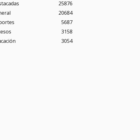
stacadas
25876
neral
20684
portes
5687
cesos
3158
ucación
3054