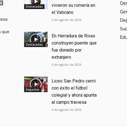
De
vivieron su romería en
Destacadas
Ge
el Vaticano
resa
De
3 de agosto de 2026
Su
a que
En Herradura de Rivas
Ed
construyen puente que
Destacadas
fue donado por
extranjero
6 de agosto de 2026
Liceo San Pedro cerró
con éxito el fútbol
Deportes
colegial y ahora apunta
al campo traviesa
4 de agosto de 2026