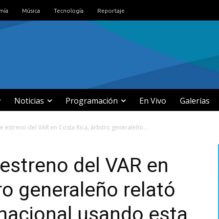
mía
Música
Tecnología
Reportaje
Noticias
Programación
En Vivo
Galerías
e estreno del VAR en Costa Rica, árbitro generaleño...
estreno del VAR en
ro generaleño relató
rnacional usando esta