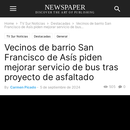
NEWSPAPER
DISCOVER THE ART OF PUBLISHING
Home
TV Sur Noticias
Destacadas
Vecinos de barrio San
Francisco de Asís piden mejorar servicio de bus...
TV Sur Noticias
Destacadas
General
Vecinos de barrio San
Francisco de Asís piden
mejorar servicio de bus tras
proyecto de asfaltado
505
0
By
Carmen Picado
-
5 de septiembre de 2024