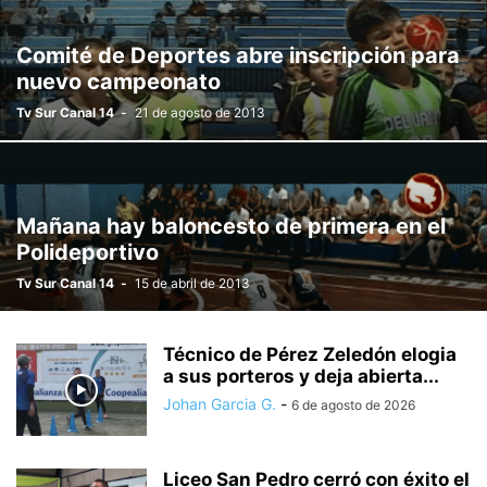
Comité de Deportes abre inscripción para
nuevo campeonato
Tv Sur Canal 14
-
21 de agosto de 2013
Mañana hay baloncesto de primera en el
Polideportivo
Tv Sur Canal 14
-
15 de abril de 2013
Técnico de Pérez Zeledón elogia
a sus porteros y deja abierta...
Johan Garcia G.
-
6 de agosto de 2026
Liceo San Pedro cerró con éxito el