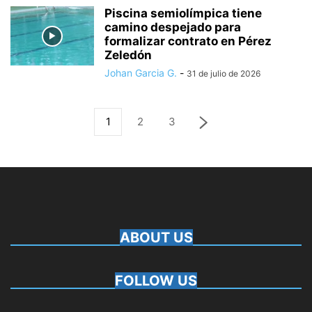
Piscina semiolímpica tiene
camino despejado para
formalizar contrato en Pérez
Zeledón
Johan Garcia G.
-
31 de julio de 2026
1
2
3
ABOUT US
FOLLOW US