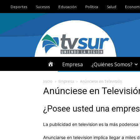
Deportes
Sucesos
Educación
Política
Salud
Econom
I
Empresa
¿Quiénes Somos?
N
Inicio
Empresa
Anúnciese en Televisión
Anúnciese en Televisió
I
¿Posee usted una empresa,
C
I
La publicidad en television es la más poderosa
Anunciarse en television implica llegar a miles
O