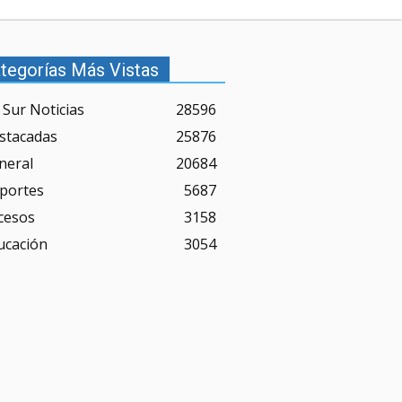
tegorías Más Vistas
 Sur Noticias
28596
stacadas
25876
neral
20684
portes
5687
cesos
3158
ucación
3054