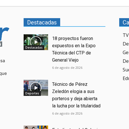
Destacadas
Ca
TV
18 proyectos fueron
De
expuestos en la Expo
Destacadas
Ge
Técnica del CTP de
General Viejo
De
esa
6 de agosto de 2026
Su
 que
Ed
Técnico de Pérez
Zeledón elogia a sus
Deportes
porteros y deja abierta
la lucha por la titularidad
6 de agosto de 2026