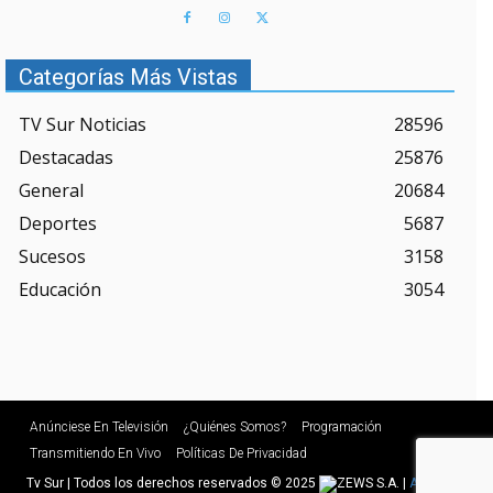
Categorías Más Vistas
TV Sur Noticias
28596
Destacadas
25876
General
20684
Deportes
5687
Sucesos
3158
Educación
3054
Anúnciese En Televisión
¿Quiénes Somos?
Programación
Transmitiendo En Vivo
Políticas De Privacidad
Tv Sur | Todos los derechos reservados © 2025
|
Agencias