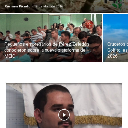
Carmen Picado
-
19 de abril de 2016
Pequeños empresarios de Pérez Zeledón
Cruceros 
conocieron sobre la nueva plataforma del
Golfito, e
MEIC
2026