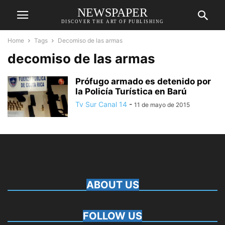
NEWSPAPER
DISCOVER THE ART OF PUBLISHING
Home
Tags
Decomiso de las armas
decomiso de las armas
Prófugo armado es detenido por
la Policía Turística en Barú
Tv Sur Canal 14
-
11 de mayo de 2015
ABOUT US
FOLLOW US