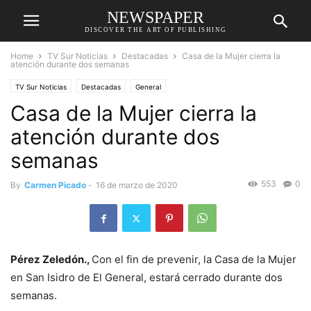
NEWSPAPER
DISCOVER THE ART OF PUBLISHING
Home
TV Sur Noticias
Destacadas
Casa de la Mujer cierra la
atención durante dos semanas
TV Sur Noticias
Destacadas
General
Casa de la Mujer cierra la
atención durante dos
semanas
553
0
By
Carmen Picado
-
16 de marzo de 2020
Pérez Zeledón.,
Con el fin de prevenir, la Casa de la Mujer
en San Isidro de El General,
estará cerrado durante dos
semanas.