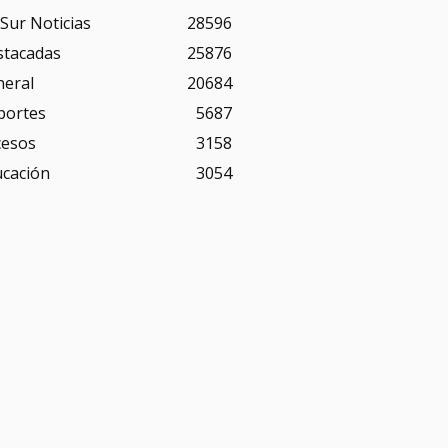
Sur Noticias
28596
stacadas
25876
neral
20684
portes
5687
cesos
3158
ucación
3054