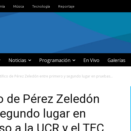
mía
Música
Tecnología
Reportaje
Noticias
Programación
En Vivo
Galerías
tífico de Pérez Zeledón entre primero y segundo lugar en pruebas...
co de Pérez Zeledón
segundo lugar en
so a la UCR y el TEC