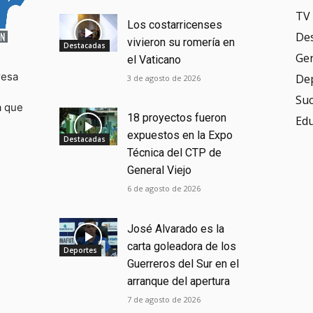
TV 
Los costarricenses
De
vivieron su romería en
Destacadas
Ge
el Vaticano
resa
De
3 de agosto de 2026
Su
a que
18 proyectos fueron
Ed
expuestos en la Expo
Destacadas
Técnica del CTP de
General Viejo
6 de agosto de 2026
José Alvarado es la
carta goleadora de los
Deportes
Guerreros del Sur en el
arranque del apertura
7 de agosto de 2026