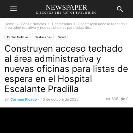
NEWSPAPER
DISCOVER THE ART OF PUBLISHING
Home
TV Sur Noticias
Destacadas
Construyen acceso techado al
área administrativa y nuevas oficinas para listas de...
TV Sur Noticias
Destacadas
Salud
Construyen acceso techado
al área administrativa y
nuevas oficinas para listas de
espera en el Hospital
Escalante Pradilla
835
0
By
Carmen Picado
-
13 de octubre de 2025