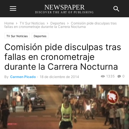
NEWSPAPER
DISCOVER THE ART OF PUBLISHING
Home
TV Sur Noticias
Deportes
Comisión pide disculpas tras
fallas en cronometraje durante la Carrera Nocturna
TV Sur Noticias
Deportes
Comisión pide disculpas tras
fallas en cronometraje
durante la Carrera Nocturna
1335
0
By
Carmen Picado
-
18 de diciembre de 2014