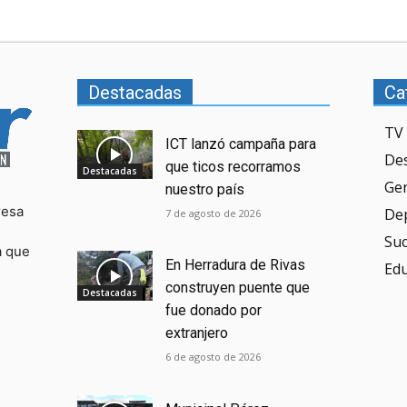
Destacadas
Ca
TV 
ICT lanzó campaña para
De
que ticos recorramos
Destacadas
Ge
nuestro país
resa
De
7 de agosto de 2026
Su
a que
En Herradura de Rivas
Ed
construyen puente que
Destacadas
fue donado por
extranjero
6 de agosto de 2026