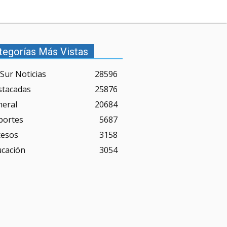
tegorías Más Vistas
Sur Noticias
28596
stacadas
25876
neral
20684
portes
5687
cesos
3158
ucación
3054