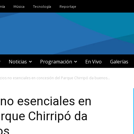
mía
Música
Tecnología
Reportaje
Noticias
Programación
En Vivo
Galerías
icios no esenciales en concesión del Parque Chirripó da buenos...
 no esenciales en
rque Chirripó da
os