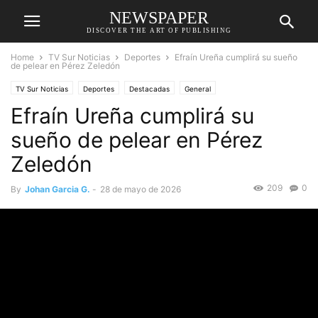
NEWSPAPER
DISCOVER THE ART OF PUBLISHING
Home
TV Sur Noticias
Deportes
Efraín Ureña cumplirá su sueño
de pelear en Pérez Zeledón
TV Sur Noticias
Deportes
Destacadas
General
Efraín Ureña cumplirá su
sueño de pelear en Pérez
Zeledón
209
0
By
Johan Garcia G.
-
28 de mayo de 2026