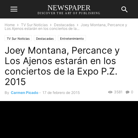
NEWSPAPER
DISCOVER THE ART OF PUBLISHING
Home
TV Sur Noticias
Destacadas
Joey Montana, Percance y
Los Ajenos estarán en los conciertos de la...
TV Sur Noticias
Destacadas
Entretenimiento
Joey Montana, Percance y
Los Ajenos estarán en los
conciertos de la Expo P.Z.
2015
3581
0
By
Carmen Picado
-
17 de febrero de 2015