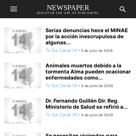
NEWSPAPER
DISCOVER THE ART OF PUBLISHING
Serias denuncias hece el MINAE
por la acción inescrupulosa de
algunas...
Tv Sur Canal 14
-
5 de junio de 2008
Animales muertos debido a la
tormenta Alma pueden ocacionar
enfermedades como...
Tv Sur Canal 14
-
4 de junio de 2008
Dr. Fernando Guillén Dir. Reg.
Ministerio de Salud se refirió a...
Tv Sur Canal 14
-
4 de junio de 2008
Se necesitan viviendas para