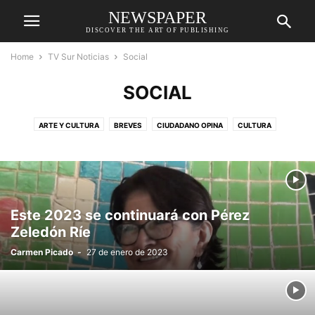
NEWSPAPER
DISCOVER THE ART OF PUBLISHING
Home
TV Sur Noticias
Social
SOCIAL
ARTE Y CULTURA
BREVES
CIUDADANO OPINA
CULTURA
DEPORTES
DESTACADAS
ECONOMÍA
EDUCACIÓN
ENTRETENIMIENTO
GENERAL
MEDIO AMBIENTE
MÚSICA
POLÍTICA
RELIGIÓN
RELIGIÓN
REPORTAJE
SALUD
SOCIAL
SUCESOS
TECNOLOGÍA
Este 2023 se continuará con Pérez
Zeledón Ríe
Carmen Picado
-
27 de enero de 2023