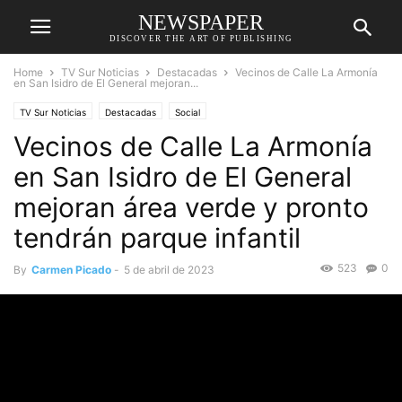
NEWSPAPER
DISCOVER THE ART OF PUBLISHING
Home
TV Sur Noticias
Destacadas
Vecinos de Calle La Armonía
en San Isidro de El General mejoran...
TV Sur Noticias
Destacadas
Social
Vecinos de Calle La Armonía
en San Isidro de El General
mejoran área verde y pronto
tendrán parque infantil
523
0
By
Carmen Picado
-
5 de abril de 2023