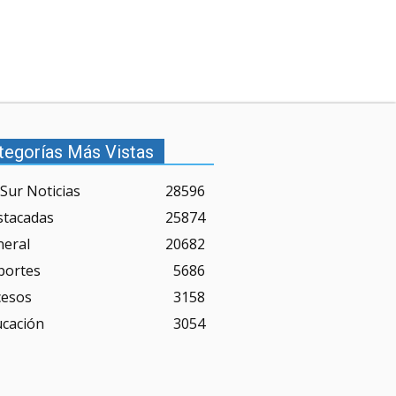
tegorías Más Vistas
Sur Noticias
28596
stacadas
25874
neral
20682
portes
5686
cesos
3158
ucación
3054