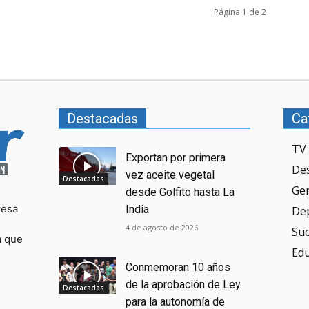
Página 1 de 2
Destacadas
Ca
TV 
Exportan por primera
De
vez aceite vegetal
Destacadas
Ge
desde Golfito hasta La
resa
India
De
4 de agosto de 2026
Su
a que
Ed
Conmemoran 10 años
de la aprobación de Ley
Destacadas
para la autonomía de