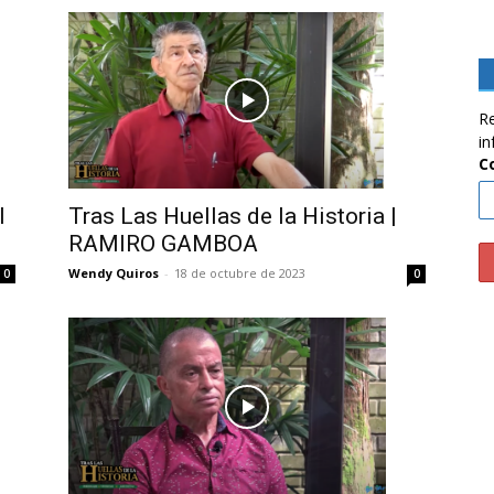
Re
in
C
l
Tras Las Huellas de la Historia |
RAMIRO GAMBOA
Wendy Quiros
-
18 de octubre de 2023
0
0