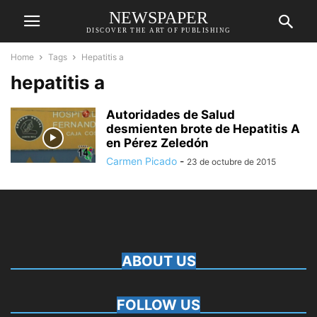
NEWSPAPER
DISCOVER THE ART OF PUBLISHING
Home
Tags
Hepatitis a
hepatitis a
Autoridades de Salud
desmienten brote de Hepatitis A
en Pérez Zeledón
Carmen Picado
-
23 de octubre de 2015
ABOUT US
FOLLOW US