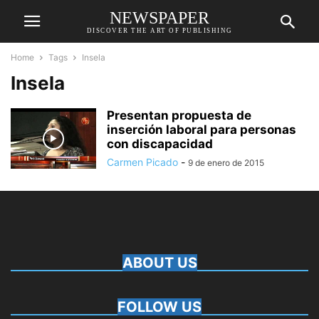
NEWSPAPER
DISCOVER THE ART OF PUBLISHING
Home
Tags
Insela
Insela
Presentan propuesta de
inserción laboral para personas
con discapacidad
Carmen Picado
-
9 de enero de 2015
ABOUT US
FOLLOW US