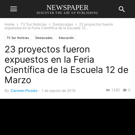
NEWSPAPER
DISCOVER THE ART OF PUBLISHING
Home
TV Sur Noticias
Destacadas
23 proyectos fueron
expuestos en la Feria Científica de la Escuela 12...
TV Sur Noticias
Destacadas
Educación
23 proyectos fueron
expuestos en la Feria
Científica de la Escuela 12 de
Marzo
1382
0
By
Carmen Picado
-
1 de agosto de 2019