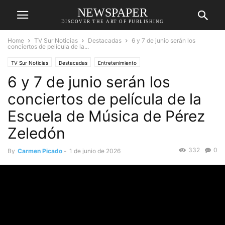
NEWSPAPER
DISCOVER THE ART OF PUBLISHING
Home
TV Sur Noticias
Destacadas
6 y 7 de junio serán los
conciertos de película de la...
TV Sur Noticias
Destacadas
Entretenimiento
6 y 7 de junio serán los
conciertos de película de la
Escuela de Música de Pérez
Zeledón
332
0
By
Carmen Picado
-
1 de junio de 2026