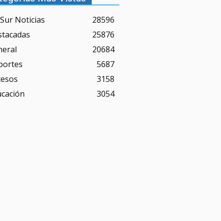
Sur Noticias
28596
stacadas
25876
neral
20684
portes
5687
cesos
3158
ucación
3054