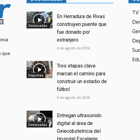
TV 
En Herradura de Rivas
De
construyen puente que
Destacadas
Ge
fue donado por
resa
extranjero
De
6 de agosto de 2026
Su
a que
Ed
Tres etapas clave
marcan el camino para
Deportes
construir un estadio de
fútbol
6 de agosto de 2026
Entregan ultrasonido
digital al área de
Destacadas
Ginecobstetricia del
Hospital Escalante