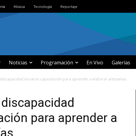
mía
Música
Tecnología
Reportaje
Noticias
Programación
En Vivo
Galerías
discapacidad iniciaron capacitación para aprender a elaborar artesanías
 discapacidad
tación para aprender a
ías