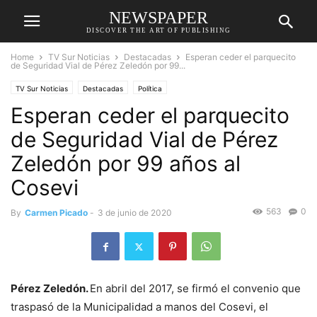
NEWSPAPER
DISCOVER THE ART OF PUBLISHING
Home
TV Sur Noticias
Destacadas
Esperan ceder el parquecito
de Seguridad Vial de Pérez Zeledón por 99...
TV Sur Noticias
Destacadas
Política
Esperan ceder el parquecito
de Seguridad Vial de Pérez
Zeledón por 99 años al
Cosevi
563
0
By
Carmen Picado
-
3 de junio de 2020
Pérez Zeledón.
En abril del 2017, se firmó el convenio que
traspasó de la Municipalidad a manos del Cosevi, el