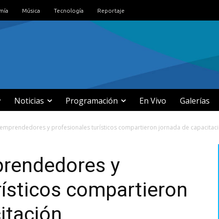
mía
Música
Tecnología
Reportaje
Noticias
Programación
En Vivo
Galerías
 emprendedores y profesionales turísticos compartieron jornada de capacitac
prendedores y
rísticos compartieron
itación