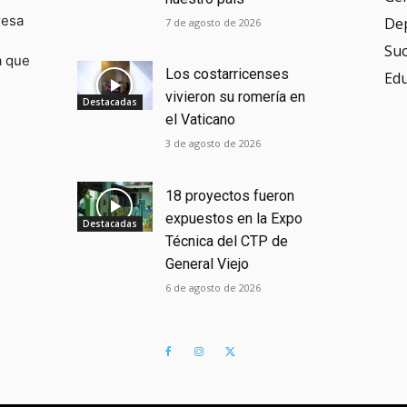
resa
De
7 de agosto de 2026
Su
a que
Los costarricenses
Ed
vivieron su romería en
Destacadas
el Vaticano
3 de agosto de 2026
18 proyectos fueron
expuestos en la Expo
Destacadas
Técnica del CTP de
General Viejo
6 de agosto de 2026