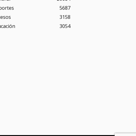
portes
5687
cesos
3158
ucación
3054