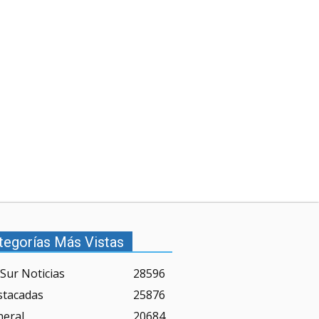
tegorías Más Vistas
Sur Noticias
28596
stacadas
25876
neral
20684