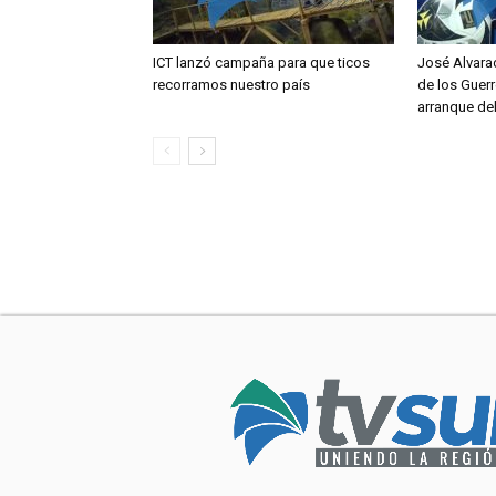
ICT lanzó campaña para que ticos
José Alvara
recorramos nuestro país
de los Guerr
arranque de