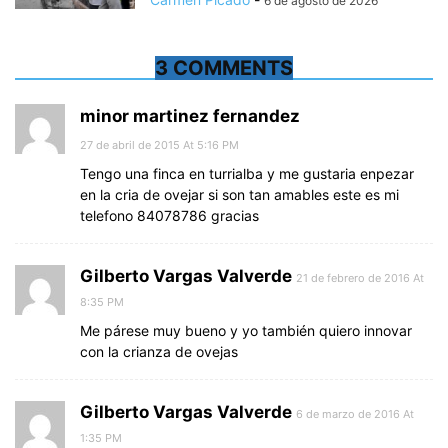
6 de agosto de 2026
3 COMMENTS
minor martinez fernandez
27 de abril de 2015 At 5:16 PM
Tengo una finca en turrialba y me gustaria enpezar
en la cria de ovejar si son tan amables este es mi
telefono 84078786 gracias
Gilberto Vargas Valverde
21 de febrero de 2016 At
8:35 PM
Me párese muy bueno y yo también quiero innovar
con la crianza de ovejas
Gilberto Vargas Valverde
6 de marzo de 2016 At
1:35 PM