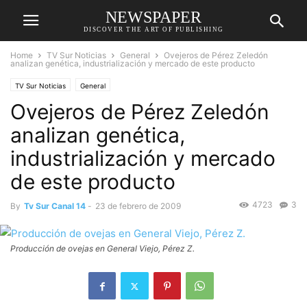
NEWSPAPER
DISCOVER THE ART OF PUBLISHING
Home
TV Sur Noticias
General
Ovejeros de Pérez Zeledón
analizan genética, industrialización y mercado de este producto
TV Sur Noticias
General
Ovejeros de Pérez Zeledón
analizan genética,
industrialización y mercado
de este producto
4723
3
By
Tv Sur Canal 14
-
23 de febrero de 2009
Producción de ovejas en General Viejo, Pérez Z.