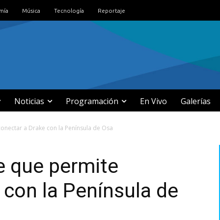
mía
Música
Tecnología
Reportaje
Noticias
Programación
En Vivo
Galerías
onectar a Drake con la Península de Osa
e que permite
 con la Península de