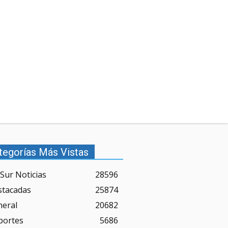
tegorías Más Vistas
Sur Noticias
28596
stacadas
25874
neral
20682
portes
5686