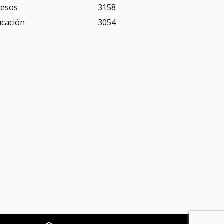
cesos
3158
ucación
3054