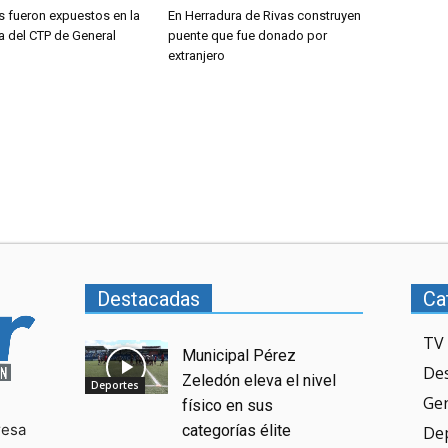
s fueron expuestos en la
En Herradura de Rivas construyen
a del CTP de General
puente que fue donado por
extranjero
Destacadas
Ca
TV 
Municipal Pérez
De
Zeledón eleva el nivel
Deportes
Ge
físico en sus
resa
categorías élite
De