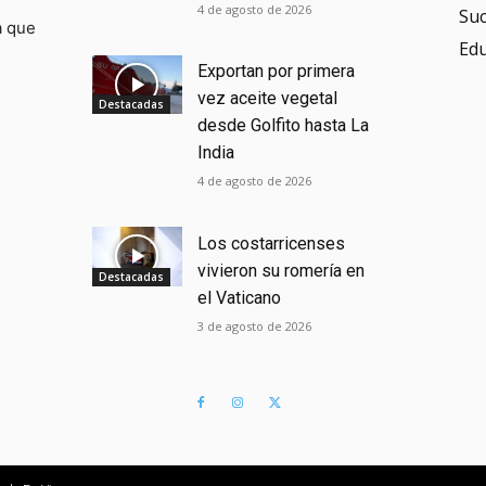
4 de agosto de 2026
Su
a que
Ed
Exportan por primera
vez aceite vegetal
Destacadas
desde Golfito hasta La
India
4 de agosto de 2026
Los costarricenses
vivieron su romería en
Destacadas
el Vaticano
3 de agosto de 2026