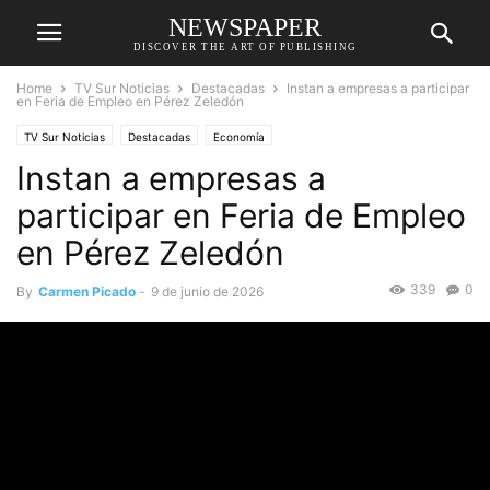
NEWSPAPER
DISCOVER THE ART OF PUBLISHING
Home
TV Sur Noticias
Destacadas
Instan a empresas a participar
en Feria de Empleo en Pérez Zeledón
TV Sur Noticias
Destacadas
Economía
Instan a empresas a
participar en Feria de Empleo
en Pérez Zeledón
339
0
By
Carmen Picado
-
9 de junio de 2026