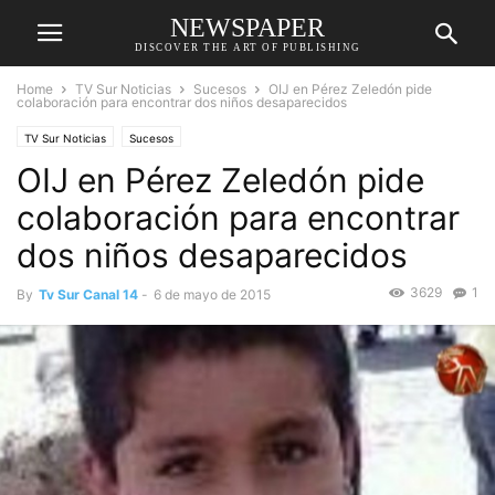
NEWSPAPER
DISCOVER THE ART OF PUBLISHING
Home
TV Sur Noticias
Sucesos
OIJ en Pérez Zeledón pide
colaboración para encontrar dos niños desaparecidos
TV Sur Noticias
Sucesos
OIJ en Pérez Zeledón pide
colaboración para encontrar
dos niños desaparecidos
3629
1
By
Tv Sur Canal 14
-
6 de mayo de 2015