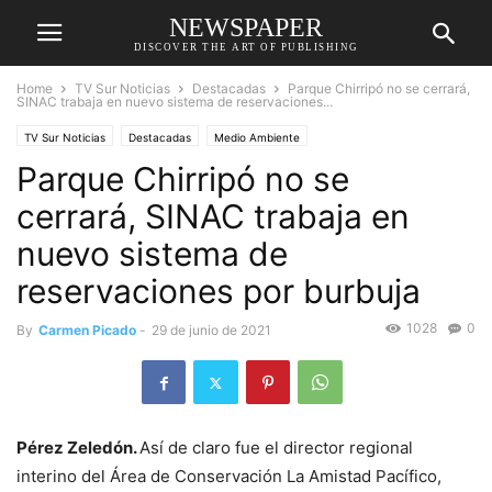
NEWSPAPER
DISCOVER THE ART OF PUBLISHING
Home
TV Sur Noticias
Destacadas
Parque Chirripó no se cerrará,
SINAC trabaja en nuevo sistema de reservaciones...
TV Sur Noticias
Destacadas
Medio Ambiente
Parque Chirripó no se
cerrará, SINAC trabaja en
nuevo sistema de
reservaciones por burbuja
1028
0
By
Carmen Picado
-
29 de junio de 2021
Pérez Zeledón.
Así de claro fue el director regional
interino del Área de Conservación La Amistad Pacífico,