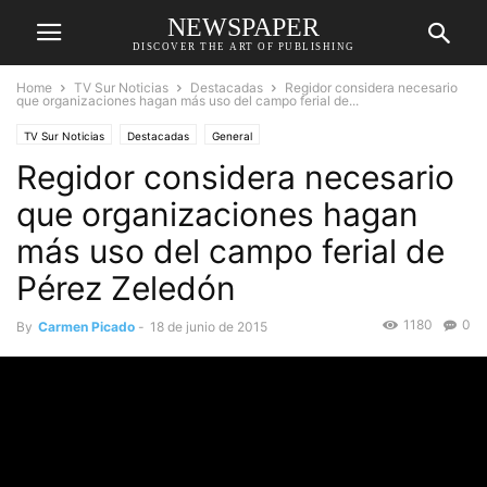
NEWSPAPER
DISCOVER THE ART OF PUBLISHING
Home
TV Sur Noticias
Destacadas
Regidor considera necesario
que organizaciones hagan más uso del campo ferial de...
TV Sur Noticias
Destacadas
General
Regidor considera necesario
que organizaciones hagan
más uso del campo ferial de
Pérez Zeledón
1180
0
By
Carmen Picado
-
18 de junio de 2015