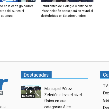
do es la carta goleadora
Estudiantes del Colegio Científico de
eros del Sur en el
Pérez Zeledón participará en Mundial
l apertura
de Robótica en Estados Unidos
Destacadas
Ca
TV 
Municipal Pérez
De
Zeledón eleva el nivel
Deportes
Ge
físico en sus
resa
categorías élite
De