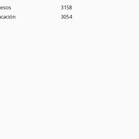
cesos
3158
ucación
3054