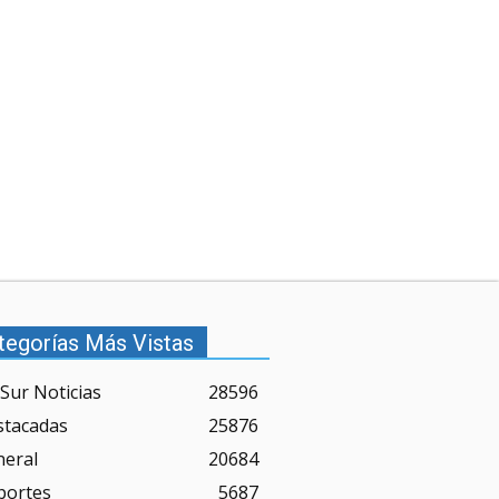
tegorías Más Vistas
Sur Noticias
28596
stacadas
25876
neral
20684
portes
5687