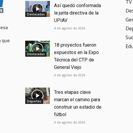
TV 
Así quedó conformada
De
la junta directiva de la
Destacadas
Ge
UPIAV
resa
De
4 de agosto de 2026
Su
a que
18 proyectos fueron
Ed
expuestos en la Expo
Destacadas
Técnica del CTP de
General Viejo
6 de agosto de 2026
Tres etapas clave
marcan el camino para
Deportes
construir un estadio de
fútbol
6 de agosto de 2026