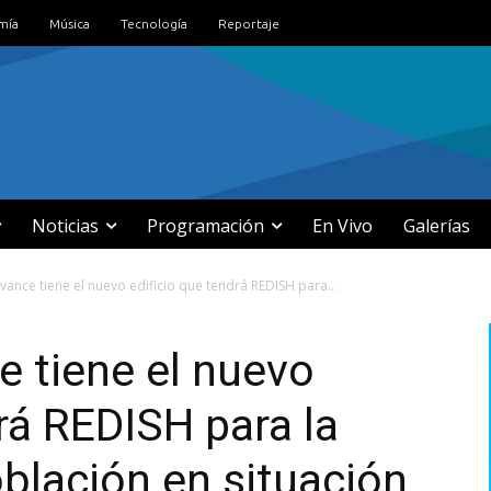
mía
Música
Tecnología
Reportaje
Noticias
Programación
En Vivo
Galerías
ance tiene el nuevo edificio que tendrá REDISH para...
 tiene el nuevo
rá REDISH para la
oblación en situación