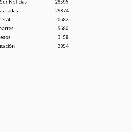
Sur Noticias
28596
stacadas
25874
neral
20682
portes
5686
cesos
3158
ucación
3054