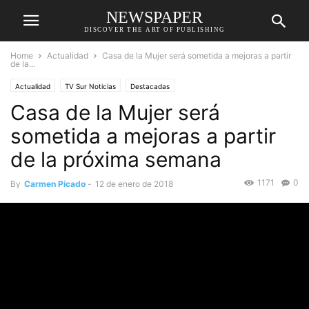
NEWSPAPER
DISCOVER THE ART OF PUBLISHING
Home
Actualidad
Casa de la Mujer será sometida a mejoras a partir
de la...
Actualidad
TV Sur Noticias
Destacadas
Casa de la Mujer será
sometida a mejoras a partir
de la próxima semana
1171
0
By
Carmen Picado
-
12 de enero de 2018