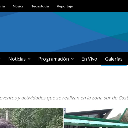
mía
Música
Tecnología
Reportaje
Noticias
Programación
En Vivo
Galerías
eventos y actividades que se realizan en la zona sur de Cost