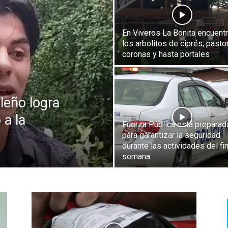
En Viveros La Bonita encuent
los arbolitos de ciprés, pasto
coronas y hasta portales
leño logra
 a la
Fuerza Pública está preparad
para garantizar la seguridad
durante las actividades del fi
semana