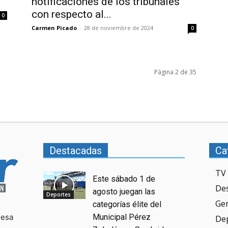
notificaciones de los tribunales
con respecto al...
0
Carmen Picado
-
28 de noviembre de 2024
0
Página 2 de 35
Destacadas
Ca
TV 
Este sábado 1 de
De
agosto juegan las
Deportes
Ge
categorías élite del
resa
Municipal Pérez
De