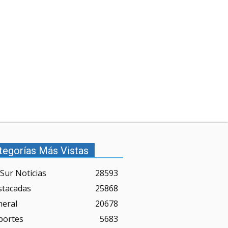
tegorías Más Vistas
Sur Noticias
28593
stacadas
25868
neral
20678
portes
5683