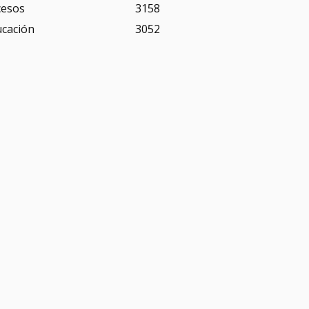
cesos
3158
ucación
3052