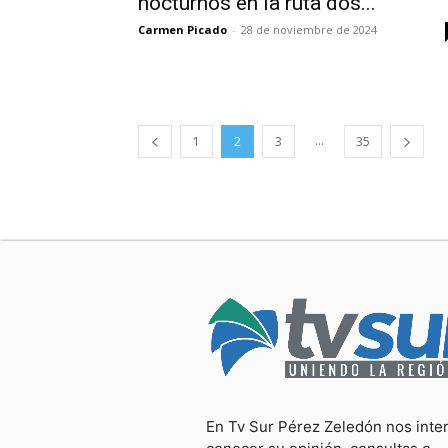
nocturnos en la ruta dos...
Carmen Picado
-
28 de noviembre de 2024
...
1
2
3
35
En Tv Sur Pérez Zeledón nos inte