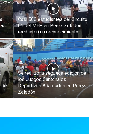
ra
Casi 500 estudiantes del Circuito
ras,
01 del MEP en Pérez Zeledón
recibieron un reconocimiento
a
Se realizó la segunda edición de
los Juegos Cantonales
n de
Deportivos Adaptados en Pérez
Zeledón