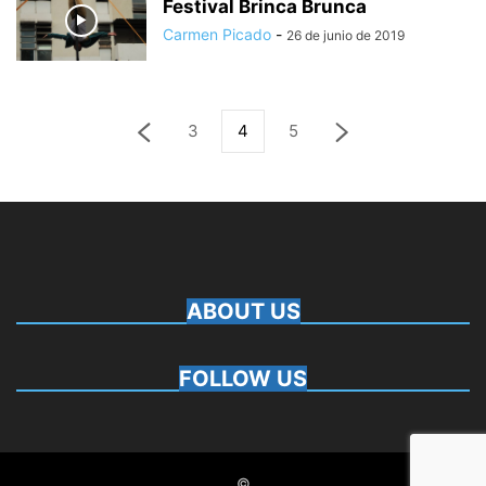
Festival Brinca Brunca
Carmen Picado
-
26 de junio de 2019
3
4
5
ABOUT US
FOLLOW US
©