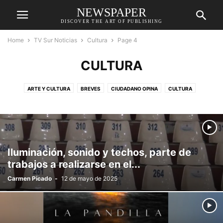
NEWSPAPER
DISCOVER THE ART OF PUBLISHING
Home
TV Sur Noticias
Cultura
Page 4
CULTURA
ARTE Y CULTURA
BREVES
CIUDADANO OPINA
CULTURA
DEPORTES
DESTACADAS
ECONOMÍA
EDUCACIÓN
ENTRETENIMIENTO
GENERAL
MEDIO AMBIENTE
MÚSICA
POLÍTICA
RELIGIÓN
RELIGIÓN
REPORTAJE
SALUD
SOCIAL
SUCESOS
TECNOLOGÍA
Iluminación, sonido y techos, parte de
trabajos a realizarse en el...
Carmen Picado
-
12 de mayo de 2025