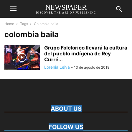
NEWSPAPER
DISCOVER THE ART OF PUBLISHING
Home
Tags
Colombia baila
colombia baila
Grupo Folclorico llevará la cultura
del pueblo indígena de Rey
Curré...
Lorenia Leiva
-
13 de agosto de 2019
ABOUT US
FOLLOW US