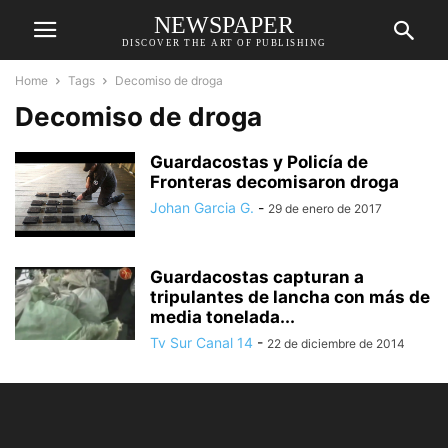
NEWSPAPER
DISCOVER THE ART OF PUBLISHING
Home
Tags
Decomiso de droga
Decomiso de droga
Guardacostas y Policía de
Fronteras decomisaron droga
Johan Garcia G.
-
29 de enero de 2017
Guardacostas capturan a
tripulantes de lancha con más de
media tonelada...
Tv Sur Canal 14
-
22 de diciembre de 2014