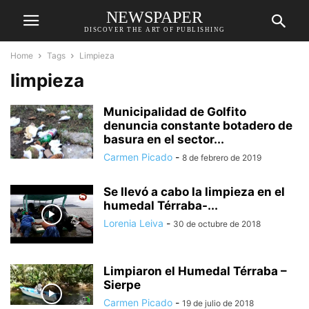
NEWSPAPER
DISCOVER THE ART OF PUBLISHING
Home
Tags
Limpieza
limpieza
Municipalidad de Golfito
denuncia constante botadero de
basura en el sector...
Carmen Picado
-
8 de febrero de 2019
Se llevó a cabo la limpieza en el
humedal Térraba-...
Lorenia Leiva
-
30 de octubre de 2018
Limpiaron el Humedal Térraba –
Sierpe
Carmen Picado
-
19 de julio de 2018