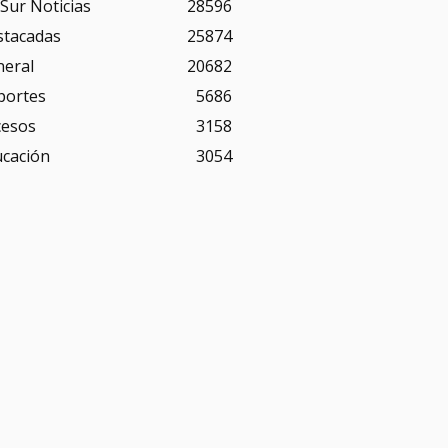
Sur Noticias
28596
stacadas
25874
neral
20682
portes
5686
cesos
3158
ucación
3054