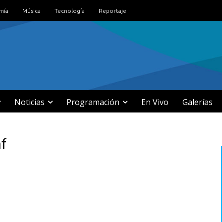
mía
Música
Tecnología
Reportaje
Noticias
Programación
En Vivo
Galerías
nf