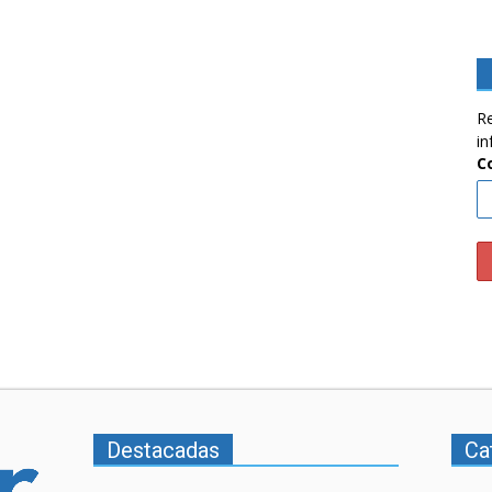
Re
in
C
Destacadas
Ca