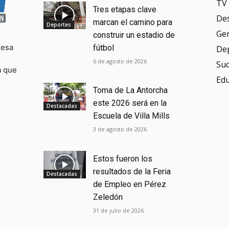
TV 
Tres etapas clave
De
marcan el camino para
Deportes
Ge
construir un estadio de
resa
fútbol
De
6 de agosto de 2026
Su
a que
Ed
Toma de La Antorcha
este 2026 será en la
Destacadas
Escuela de Villa Mills
3 de agosto de 2026
Estos fueron los
resultados de la Feria
Destacadas
de Empleo en Pérez
Zeledón
31 de julio de 2026