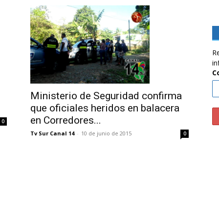
Re
in
C
Ministerio de Seguridad confirma
que oficiales heridos en balacera
.
en Corredores...
0
Tv Sur Canal 14
-
10 de junio de 2015
0