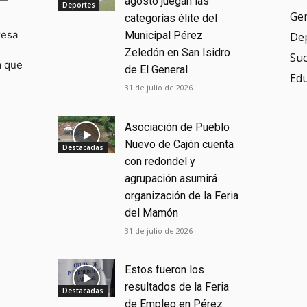
agosto juegan las
Deportes
Ge
categorías élite del
resa
Municipal Pérez
De
Zeledón en San Isidro
Su
a que
de El General
Ed
31 de julio de 2026
Asociación de Pueblo
Nuevo de Cajón cuenta
Destacadas
con redondel y
agrupación asumirá
organización de la Feria
del Mamón
31 de julio de 2026
Estos fueron los
resultados de la Feria
Destacadas
de Empleo en Pérez