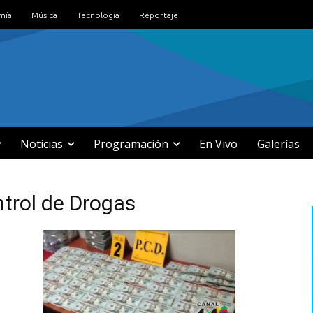
mía
Música
Tecnología
Reportaje
Noticias
Programación
En Vivo
Galerías
ntrol de Drogas