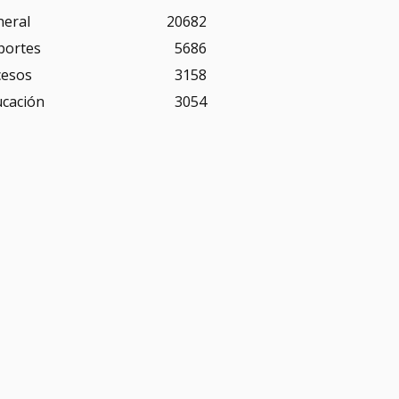
neral
20682
portes
5686
cesos
3158
ucación
3054