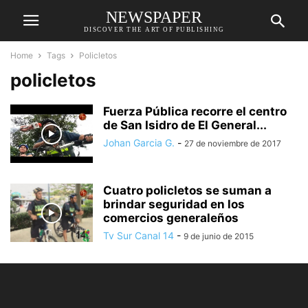
NEWSPAPER
DISCOVER THE ART OF PUBLISHING
Home
Tags
Policletos
policletos
Fuerza Pública recorre el centro
de San Isidro de El General...
Johan Garcia G.
-
27 de noviembre de 2017
Cuatro policletos se suman a
brindar seguridad en los
comercios generaleños
Tv Sur Canal 14
-
9 de junio de 2015