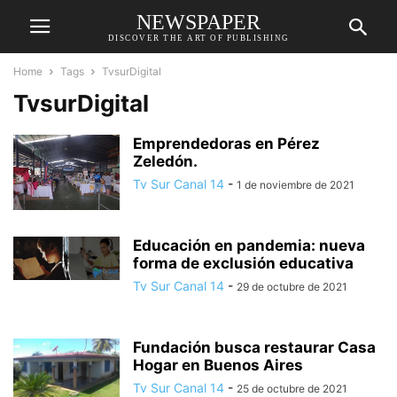
NEWSPAPER
DISCOVER THE ART OF PUBLISHING
Home
Tags
TvsurDigital
TvsurDigital
Emprendedoras en Pérez
Zeledón.
Tv Sur Canal 14
-
1 de noviembre de 2021
Educación en pandemia: nueva
forma de exclusión educativa
Tv Sur Canal 14
-
29 de octubre de 2021
Fundación busca restaurar Casa
Hogar en Buenos Aires
Tv Sur Canal 14
-
25 de octubre de 2021