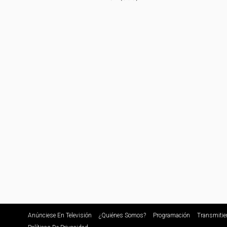
Anúnciese En Televisión
¿Quiénes Somos?
Programación
Transmitie