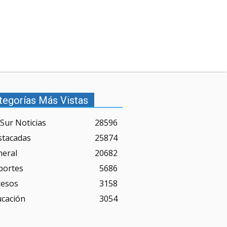
tegorías Más Vistas
Sur Noticias
28596
stacadas
25874
neral
20682
portes
5686
cesos
3158
ucación
3054