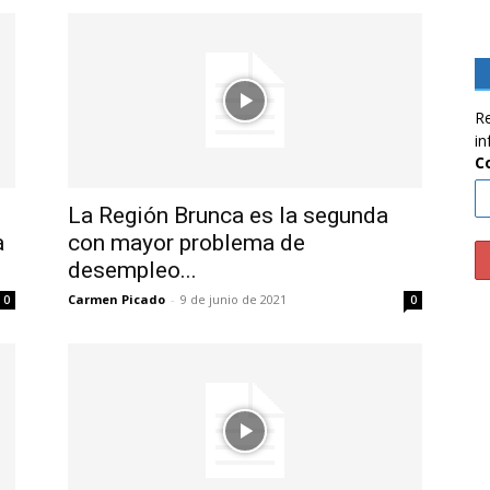
Re
in
C
La Región Brunca es la segunda
a
con mayor problema de
desempleo...
Carmen Picado
-
9 de junio de 2021
0
0