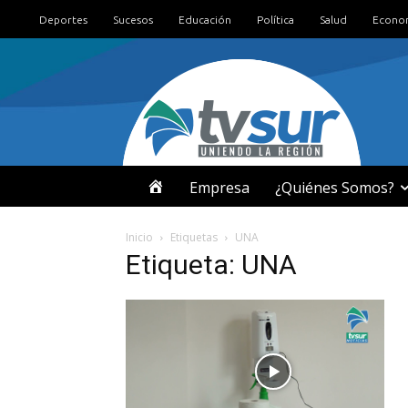
Deportes
Sucesos
Educación
Política
Salud
Econo
I
Empresa
¿Quiénes Somos?
N
Inicio
Etiquetas
UNA
Etiqueta: UNA
I
C
I
O