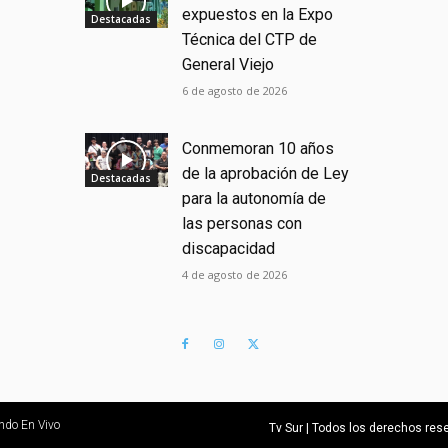
expuestos en la Expo
Destacadas
Técnica del CTP de
General Viejo
6 de agosto de 2026
Conmemoran 10 años
de la aprobación de Ley
Destacadas
para la autonomía de
las personas con
discapacidad
4 de agosto de 2026
ndo En Vivo
Tv Sur | Todos los derechos re