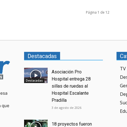
Página 1 de 12
Destacadas
Ca
TV 
Asociación Pro
De
Hospital entrega 28
Destacadas
Ge
sillas de ruedas al
resa
Hospital Escalante
De
Pradilla
Su
a que
3 de agosto de 2026
Ed
18 proyectos fueron