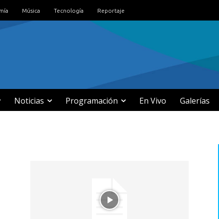
mía
Música
Tecnología
Reportaje
Noticias
Programación
En Vivo
Galerías