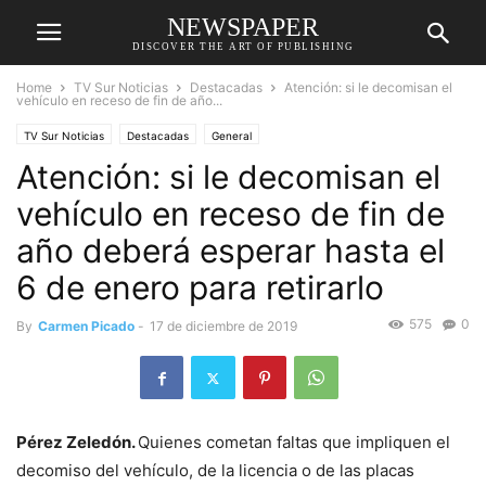
NEWSPAPER
DISCOVER THE ART OF PUBLISHING
Home
TV Sur Noticias
Destacadas
Atención: si le decomisan el
vehículo en receso de fin de año...
TV Sur Noticias
Destacadas
General
Atención: si le decomisan el
vehículo en receso de fin de
año deberá esperar hasta el
6 de enero para retirarlo
575
0
By
Carmen Picado
-
17 de diciembre de 2019
Pérez Zeledón.
Quienes cometan faltas que impliquen el
decomiso del vehículo, de la licencia o de las placas