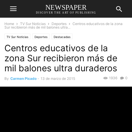
NEWSPAPER
DISCOVER THE ART OF PUBLISHING
Home
TV Sur Noticias
Deportes
Centros educativos de la zona
Sur recibieron más de mil balones ultra...
TV Sur Noticias
Deportes
Destacadas
Centros educativos de la
zona Sur recibieron más de
mil balones ultra duraderos
1936
0
By
Carmen Picado
-
13 de marzo de 2015