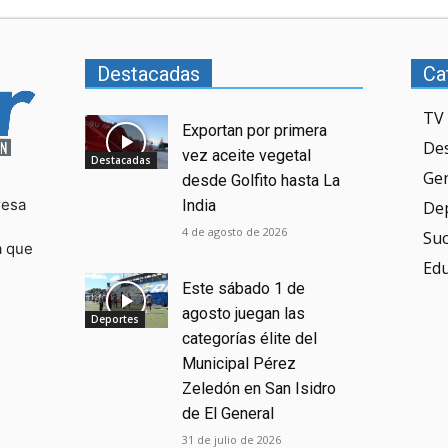
Destacadas
Ca
TV 
Exportan por primera
De
vez aceite vegetal
Destacadas
Ge
desde Golfito hasta La
resa
India
De
4 de agosto de 2026
Su
a que
Ed
Este sábado 1 de
agosto juegan las
Deportes
categorías élite del
Municipal Pérez
Zeledón en San Isidro
de El General
31 de julio de 2026