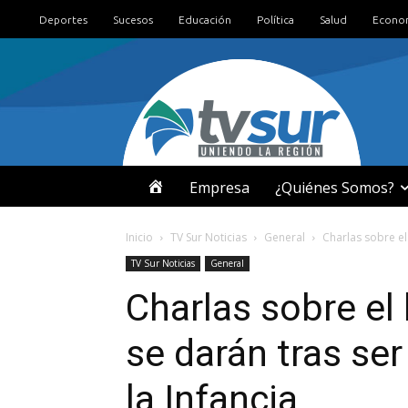
Deportes
Sucesos
Educación
Política
Salud
Econo
I
Empresa
¿Quiénes Somos?
N
Inicio
TV Sur Noticias
General
Charlas sobre el 
TV Sur Noticias
General
I
Charlas sobre el b
C
se darán tras se
I
la Infancia
O