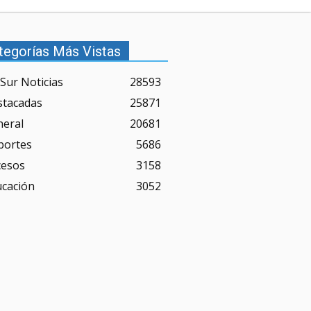
tegorías Más Vistas
Sur Noticias
28593
stacadas
25871
neral
20681
portes
5686
cesos
3158
ucación
3052