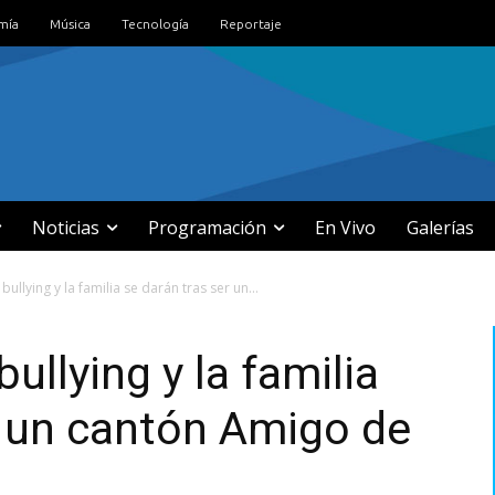
mía
Música
Tecnología
Reportaje
Noticias
Programación
En Vivo
Galerías
bullying y la familia se darán tras ser un...
ullying y la familia
r un cantón Amigo de