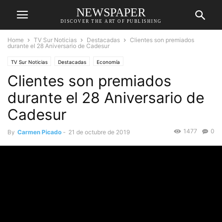
NEWSPAPER
DISCOVER THE ART OF PUBLISHING
Home
TV Sur Noticias
Destacadas
Clientes son premiados
durante el 28 Aniversario de Cadesur
TV Sur Noticias
Destacadas
Economía
Clientes son premiados
durante el 28 Aniversario de
Cadesur
1477
0
By
Carmen Picado
-
21 de octubre de 2019